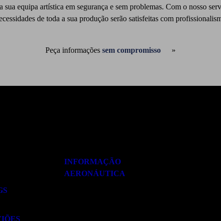
da a sua equipa artística em segurança e sem problemas. Com o nosso se
ecessidades de toda a sua produção serão satisfeitas com profissionalis
Peça informações
sem compromisso
INFORMAÇÃO
AERONÁUTICA
GS
VIÕES