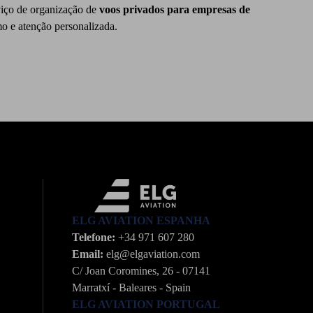
rviço de organização de
voos privados para empresas de
mo e atenção personalizada.
ELG AVIATION ESPANHA
Telefone:
+34 971 607 280
Email:
elg@elgaviation.com
C/ Joan Coromines, 26 - 07141
Marratxí - Baleares - Spain
ELG AVIATION PORTUGAL