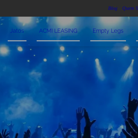
Blog
Quem S
Jatos
ACMI LEASING
Empty Legs