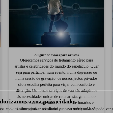
Aluguer de aviões para artistas
Oferecemos serviços de fretamento aéreo para
artistas e celebridades do mundo do espetáculo. Quer
seja para participar num evento, numa digressão ou
numa sessão de gravação, os nossos jactos privados
são a escolha perfeita para viajar com conforto e
discrição. Os nossos serviços de voo são adaptados
às necessidades únicas de cada artista, garantindo
alorizamos a sua privacidade
uma flexibilidade total em termos de horários e
destinos, permitindo-lhe viajar de acordo com o seu
mos cookies para otimizar nosso site e nosso serviço. Você pode ver