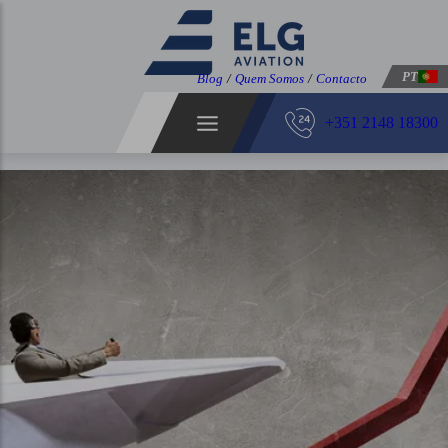
PT
Blog
/
Quem Somos
/
Contacto
+351 2148 18300