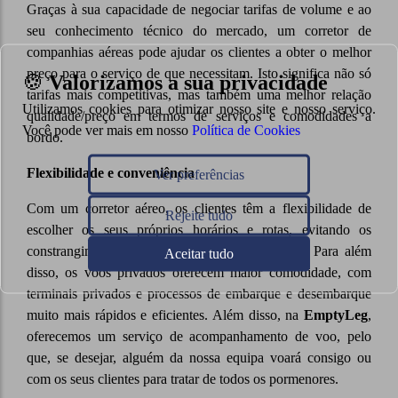
Graças à sua capacidade de negociar tarifas de volume e ao
seu conhecimento técnico do mercado, um corretor de
companhias aéreas pode ajudar os clientes a obter o melhor
preço para o serviço de que necessitam. Isto significa não só
🍪
Valorizamos a sua privacidade
tarifas mais competitivas, mas também uma melhor relação
Utilizamos cookies para otimizar nosso site e nosso serviço.
qualidade/preço em termos de serviços e comodidades a
Você pode ver mais em nosso
Política de Cookies
bordo.
Flexibilidade e conveniência
Ver preferências
Com um corretor aéreo, os clientes têm a flexibilidade de
Rejeite tudo
escolher os seus próprios horários e rotas, evitando os
constrangimentos dos voos comerciais regulares. Para além
Aceitar tudo
disso, os voos privados oferecem maior comodidade, com
terminais privados e processos de embarque e desembarque
muito mais rápidos e eficientes. Além disso, na
EmptyLeg
,
oferecemos um serviço de acompanhamento de voo, pelo
que, se desejar, alguém da nossa equipa voará consigo ou
com os seus clientes para tratar de todos os pormenores.