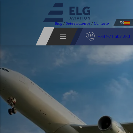
ES
Blog
/
Sobre nosotros
/
Contacto
+34 971 607 280