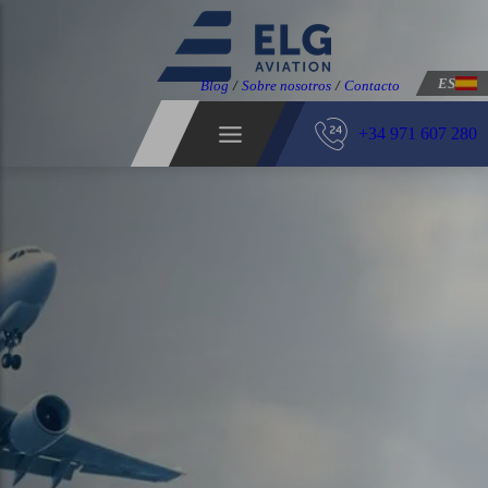
ES
Blog
/
Sobre nosotros
/
Contacto
+34 971 607 280