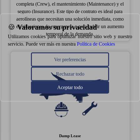
completa (Crew), el mantenimiento (Maintenance) y el
seguro (Insurance). Este tipo de contrato es ideal para
aerolíneas que necesitan una solución inmediata, como
🍪
Valoramos su privacidad
en situaciones de emergencia o para cubrir un aumento
temporal de la demanda.
Utilizamos cookies para optimizar nuestro sitio web y nuestro
servicio. Puede ver más en nuestra
Política de Cookies
Ver preferencias
Rechazar todo
Aceptar todo
Damp
Lease