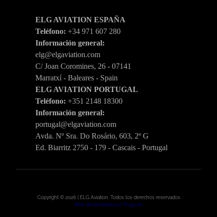
ELG AVIATION ESPAÑA
Teléfono:
+34 971 607 280
Información general:
elg@elgaviation.com
C/ Joan Coromines, 26 - 07141
Marratxí - Baleares - Spain
ELG AVIATION PORTUGAL
Teléfono:
+351 2148 18300
Información general:
portugal@elgaviation.com
Avda. Nº Sra. Do Rosário, 603, 2º G
Ed. Biarritz 2750 - 179 - Cascais - Portugal
Copyright © 2026 | ELG Aviation. Todos los derechos reservados
Web desarrollada por Plugcore