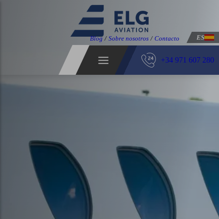
ES
Blog
/
Sobre nosotros
/
Contacto
+34 971 607 280